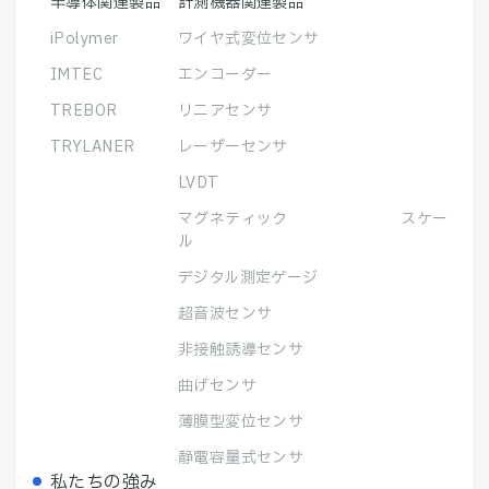
半導体関連製品
計測機器関連製品
iPolymer
ワイヤ式変位センサ
IMTEC
エンコーダー
TREBOR
リニアセンサ
TRYLANER
レーザーセンサ
LVDT
マグネティック スケー
ル
デジタル測定ゲージ
超音波センサ
非接触誘導センサ
曲げセンサ
薄膜型変位センサ
静電容量式センサ
私たちの強み