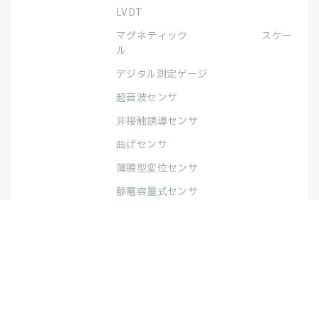
LVDT
マグネティック スケー
ル
デジタル測定ゲージ
超音波センサ
非接触誘導センサ
曲げセンサ
薄膜型変位センサ
静電容量式センサ
私たちの強み
企業情報
サポート体制
最新情報