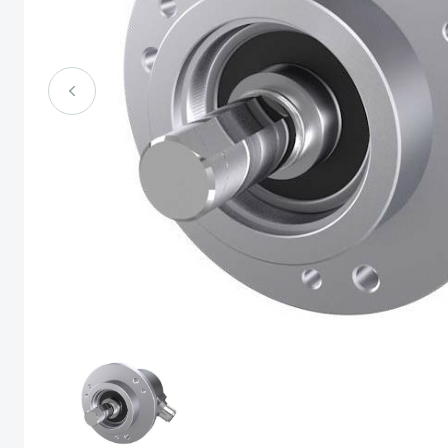
ワイヤ式変位センサ
エンコーダー
マグネティック スケール
デジタル測定ゲージ
薄膜型変位センサ
静電容量式センサ