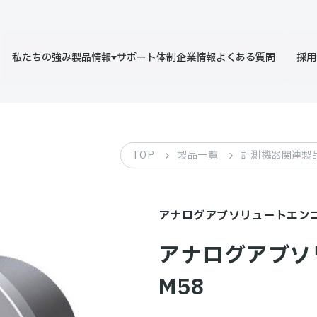
私たちの強み
製品情報
サポート体制
企業情報
よくある質問
採用
TOP
製品一覧
計測機器関連製
アナログアブソリュートエンコ
アナログアブ
TREBOR
TRYLANER
M58