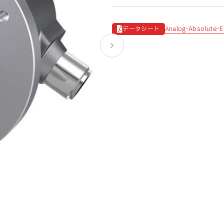
Analog-Absolute-E
データシート
リニアセンサ
レーザーセンサ
超音波センサ
非接触誘導センサ