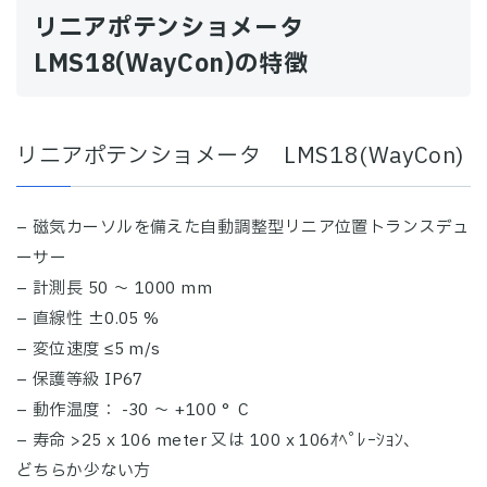
リニアポテンショメータ
LMS18(WayCon)の特徴
リニアポテンショメータ LMS18(WayCon)
– 磁気カーソルを備えた自動調整型リニア位置トランスデュ
ーサー
– 計測長 50 ～ 1000 mm
– 直線性 ±0.05 %
– 変位速度 ≤5 m/s
– 保護等級 IP67
– 動作温度： -30 ～ +100 °C
– 寿命 >25 x 106 meter 又は 100 x 106ｵﾍﾟﾚｰｼｮﾝ、
どちらか少ない方