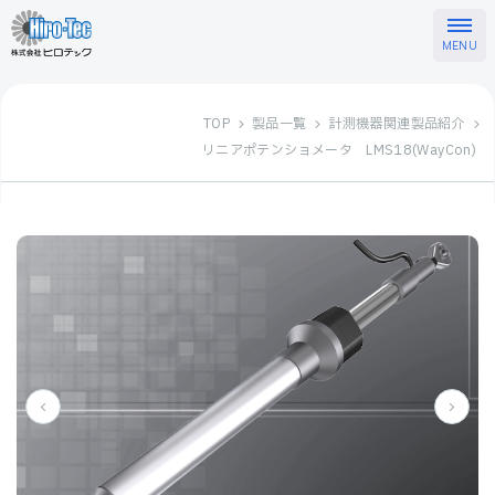
TOP
製品一覧
計測機器関連製品紹介
リニアポテンショメータ LMS18(WayCon)